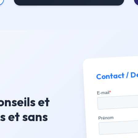
Contact / D
onseils et
s et sans