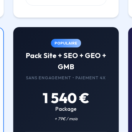
POPULAIRE
Pack Site + SEO + GEO +
GMB
SANS ENGAGEMENT • PAIEMENT 4X
1 540 €
Package
+ 79€ / mois