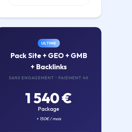
ULTIME
Pack Site + GEO + GMB
+ Backlinks
SANS ENGAGEMENT • PAIEMENT 4X
1 540 €
Package
+ 150€ / mois